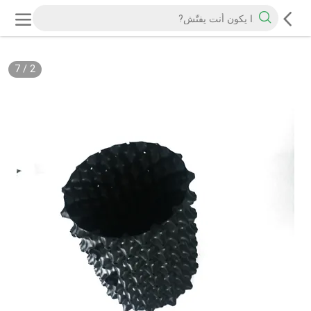
7
/
2