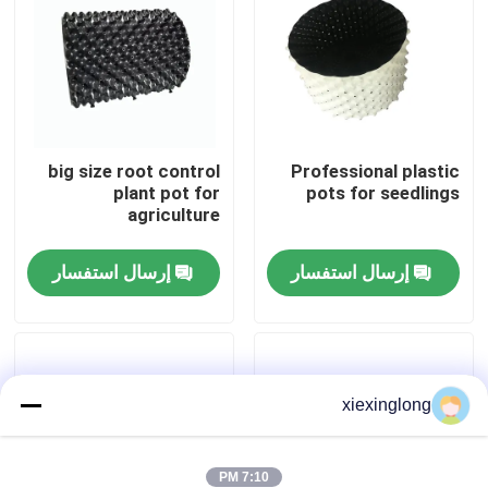
حولنا
جولة في المصنع
big size root control
Professional plastic
plant pot for
pots for seedlings
مراقبة الجودة
agriculture
اتصل بنا
إرسال استفسار
إرسال استفسار
أخبار
xiexinglong
القضايا
رغوة EPS EPP
7:10 PM