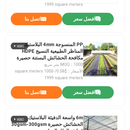
1999 square meters
افضل سعر
اتصل بنا
PP المنسوجة 4mm البلاستيك
المناظر الطبيعية النسيج HDPE
مكافحة الحشائش البستنة حصيرة
MOQ：1000 متر مربع
الأسعار：$0.58/square meters 1000-
1999 square meters
افضل سعر
اتصل بنا
6m واسعة الدفيئة البلاستيك
الحشائش حصيرة 30gsm-300gsm