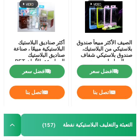
الصيف الأكثر مبيعاً صندوق
أكثر صناديق البلاستيك
بلاستيكي من البلاستيك،
البلاستيكية مبيعًا ، صناعة
صندوق بلاستيكي شفاف
صناديق البلاستيك
من البيطريات، مربع
المطبوعة بالألوان PET
ميسور من البيطريات،
للطعام المبيعات المباشرة
افضل سعر
افضل سعر
علبة ذراع واقية قابلة
، صناديق البلاستيك
للطي على غرار الغطاء
للمشروبات والعطور ،
الجليدي
تخصيص متاح
اتصل بنا
اتصل بنا
التعبئة والتغليف البلاستيكية نفطة
(157)