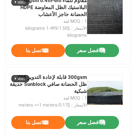
مقاوم للماء 30gsm 0.4m-6m
البلاستيك الظل المعاوضة HDPE
الحضانة حاجز الأعشاب
حولنا
MOQ：1 لفة
الأسعار：$1.50/kilograms 1-499
kilograms
جولة في المصنع
افضل سعر
اتصل بنا
مراقبة الجودة
اتصل بنا
300gsm قابلة لإعادة التدوير 98٪
ظل الحضانة صافي Sunblock حديقة
شبكية
أخبار
MOQ：1 لفة
الأسعار：$0.17/meters >=1 meters
القضايا
افضل سعر
اتصل بنا
رغوة EPS EPP