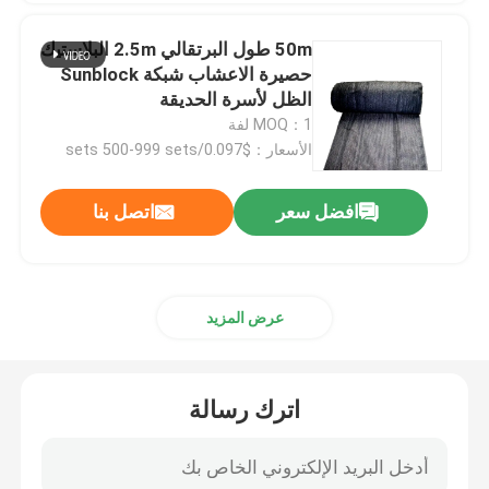
50m طول البرتقالي 2.5m البلاستيك
صندوق تغليف الأدوية
حصيرة الاعشاب شبكة Sunblock
الظل لأسرة الحديقة
MOQ：1 لفة
تغليف معكرون بلاستيك
الأسعار：$0.097/sets 500-999 sets
تغليف علب الهدايا الورقية
افضل سعر
اتصل بنا
التعبئة والتغليف البلاستيكية نفطة
عرض المزيد
صينية شتلات بلاستيكية
أواني الزهور البلاستيكية
اترك رسالة
تغليف العلب البلاستيكية