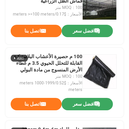
قماش الظل الزراعية
MOQ：100 متر
الأسعار：$0.17/meters >=100 meters
افضل سعر
اتصل بنا
100 م حصيرة الأعشاب البلاستيكية
القابلة للتحلل الحيوي 3.5 م غطاء
الأرض المنسوج من مادة البولي
بروبيلين
MOQ：100 متر
الأسعار：$0.52/meters 1000-1999
meters
المنزل
افضل سعر
اتصل بنا
المنتجات
فيديوهات