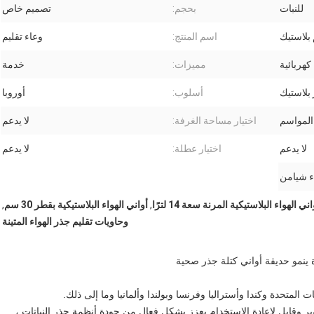
للنبات
بحجم:
تصميم خاص
 بلاستيك
اسم المنتج:
وعاء تقليم
هربائية
مميزات:
خدمة
 بلاستيك
أسلوب:
أوروبا
المواسم
اختيار مساحة الغرفة:
لا يدعم
لا يدعم
اختيار عطلة:
لا يدعم
ء شيامن
اني الهواء البلاستيكية المرنة سعة 14 لترًا
,
أواني الهواء البلاستيكية بقطر 30 سم
,
وحاويات تقليم جذر الهواء المتينة
ة ينمو حديقة أواني كتلة جذر صحية
ت المتحدة وكندا وأستراليا وفرنسا وبولندا وألمانيا وما إلى ذلك.
دوير وقابل لإعادة الاستخدام يعزز بشكل فعال من جودة أنظمة جذر النباتات ،