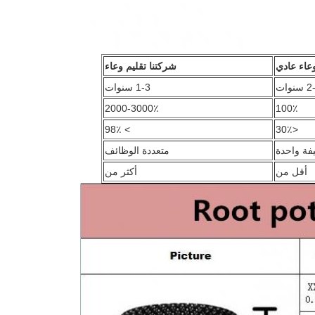
عاء عادي
شركتنا تقليم وعاء
سنوات
1-3 سنوات
2000-3000٪
100٪
> 98٪
<30٪
فة واحدة
متعددة الوظائف
أقل من
أكثر من