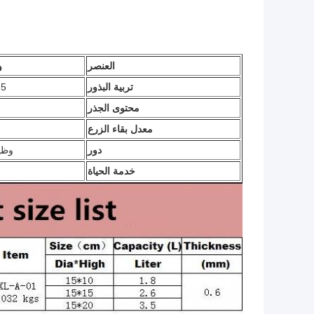
العنصر
و
تربية البذور
2-5 
محتوى الجذر
معدل بقاء الزرع
دور
وظي
خدمة الحياة