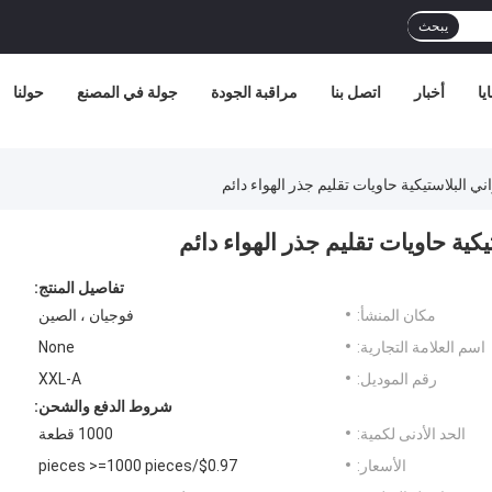
يبحث
يا
أخبار
اتصل بنا
مراقبة الجودة
جولة في المصنع
حولنا
تفاصيل المنتج:
مكان المنشأ:
فوجيان ، الصين
اسم العلامة التجارية:
None
رقم الموديل:
XXL-A
شروط الدفع والشحن:
الحد الأدنى لكمية:
1000 قطعة
الأسعار:
$0.97/pieces >=1000 pieces