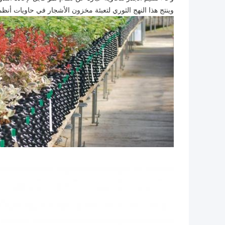
وينتج هذا النهج الثوري لتعبئة مخزون الأشجار في حاويات أنظ