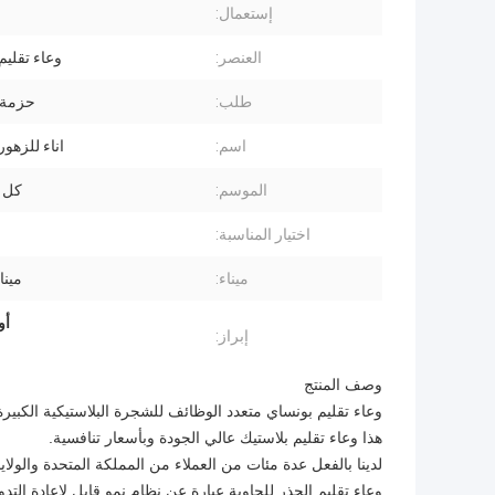
إستعمال:
العنصر:
وعاء تقليم
طلب:
حزمة ك
اسم:
اناء للزهور
الموسم:
كل 
اختيار المناسبة:
ميناء:
مينا
أو
إبراز:
وصف المنتج
وعاء تقليم بونساي متعدد الوظائف للشجرة البلاستيكية الكبير
هذا وعاء تقليم بلاستيك عالي الجودة وبأسعار تنافسية.
لدينا بالفعل عدة مئات من العملاء من المملكة المتحدة والولايا
وعاء تقليم الجذر للحاوية عبارة عن نظام نمو قابل لإعادة الت