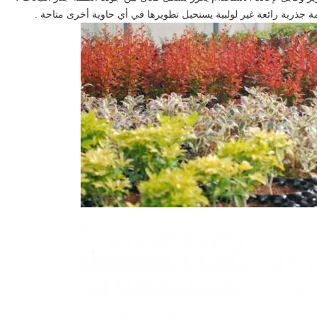
مة جذرية رائعة غير لولبية يستحيل تطويرها في أي حاوية أخرى متاحة .