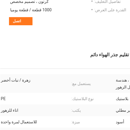
تفاصيل التغليف:
كرتون ، تصميم مخصص
القدرة على العرض:
1000 قطعة / قطعة يوميا
اتصل
 ، هندسة
زهرة / نبات أخضر
يستعمل مع:
ل الزهور
بلاستيك
نوع البلاستيك:
PE
ر مطلي
يكتب:
اناء للزهور
أسود
ميزة:
للاستعمال لمرة واحدة